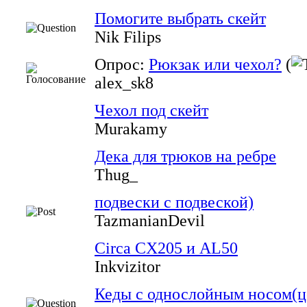
Помогите выбрать скейт
Nik Filips
Опрос:
Рюкзак или чехол?
(
alex_sk8
Чехол под скейт
Murakamy
Дека для трюков на ребре
Thug_
подвески с подвеской)
TazmanianDevil
Circa CX205 и AL50
Inkvizitor
Кеды с однослойным носом(це