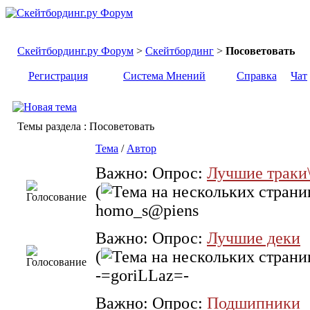
Скейтбординг.ру Форум
>
Скейтбординг
>
Посоветовать
Регистрация
Система Мнений
Справка
Чат
Темы раздела
: Посоветовать
Тема
/
Автор
Важно: Опрос:
Лучшие траки
(
homo_s@piens
Важно: Опрос:
Лучшие деки
(
-=goriLLaz=-
Важно: Опрос:
Подшипники