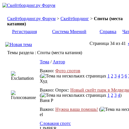
Скейтбординг.ру Форум
>
Скейтбординг
>
Споты (места
катания)
Регистрация
Система Мнений
Справка
Ча
Страница 34 из 41
Темы раздела
: Споты (места катания)
Тема
/
Автор
Важно:
Фото спотов
(
1
2
3
4
5
6
Худ
Важно: Опрос:
Новый скейт парк в Медведк
(
1
2
3
4
)
Ваня Р
Важно:
Нужна ваша помошь!
(
el
Словакия спотс
LIMPER