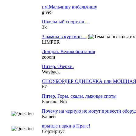
пм.Мальчишу кибальчишу
give5
Школьный спортзал...
3k
3 рампы в куркино....
(
LIMPER
Лондон. Великобритания
zooom
Питер. Озерки.
Wayback
СНОУБОРДЕР-ОДИНОЧКА или МОЩНАЯ 
67
Питер. Горы, скалы, лыжные споты
Балтика №5
Почему на черную не могут привести оборуд
Кащей
крытые парки в Праге!
Сортириус