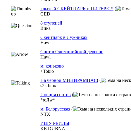
крытый СКЕЙТПАРК в ПИТЕРЕ!!!
(
GED
8 ступеней
Вика
Скейтпарк в Лужниках
Hawl
Спот в Олимппийской деревне
Hawl
м. коньково
+Tokio+
На черной МИНИРАМПА!!!
(
s2k bmx
Порция спотов
(
*reЯw*
м. Белорусская
(
NTX
ИЩУ РЕЙЛЫ
KE DUBNA