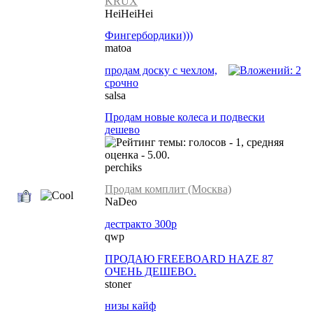
KRUX
HeiHeiHei
Фингербордики)))
matoa
продам доску с чехлом,
срочно
salsa
Продам новые колеса и подвески
дешево
perchiks
Продам комплит (Москва)
NaDeo
дестракто 300р
qwp
ПРОДАЮ FREEBOARD HAZE 87
ОЧЕНЬ ДЕШЕВО.
stoner
низы кайф