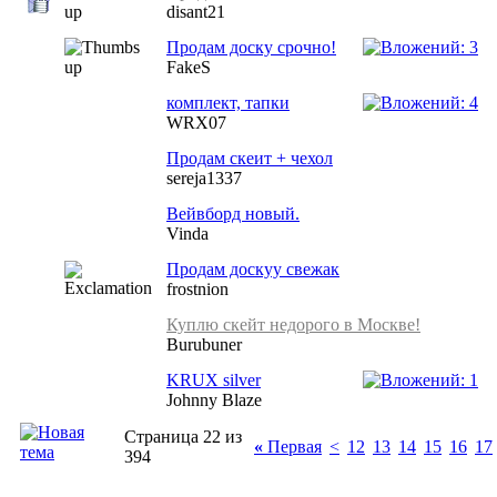
disant21
Продам доску срочно!
FakeS
комплект, тапки
WRX07
Продам скеит + чехол
sereja1337
Вейвборд новый.
Vinda
Продам доскуу свежак
frostnion
Куплю скейт недорого в Москве!
Burubuner
KRUX silver
Johnny Blaze
Страница 22 из
«
Первая
<
12
13
14
15
16
17
394