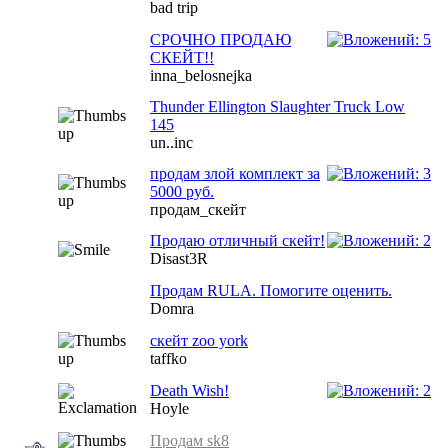
bad trip
СРОЧНО ПРОДАЮ
СКЕЙТ!!
inna_belosnejka
Thunder Ellington Slaughter Truck Low
145
un..inc
продам злой комплект за
5000 руб.
продам_скейт
Продаю отличный скейт!
Disast3R
Продам RULA. Помогите оценить.
Domra
скейт zoo york
taffko
Death Wish!
Hoyle
Продам sk8