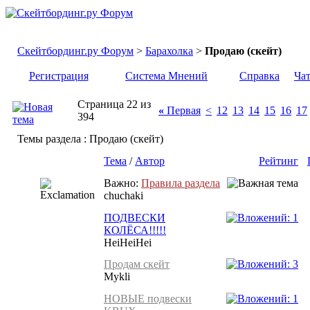
Скейтбординг.ру Форум
>
Барахолка
>
Продаю (скейт)
Регистрация
Система Мнений
Справка
Ча
Страница 22 из
«
Первая
<
12
13
14
15
16
17
394
Темы раздела
: Продаю (скейт)
Тема
/
Автор
Рейтинг
Важно:
Правила раздела
chuchaki
ПОДВЕСКИ
КОЛЁСА!!!!!
HeiHeiHei
Продам скейт
Mykli
НОВЫЕ подвески