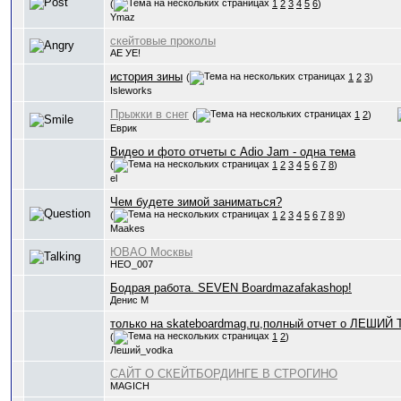
(
1
2
3
4
5
6
)
Ymaz
скейтовые проколы
АЕ УЕ!
история зины
(
1
2
3
)
Isleworks
Прыжки в снег
(
1
2
)
Еврик
Видео и фото отчеты с Adio Jam - одна тема
(
1
2
3
4
5
6
7
8
)
el
Чем будете зимой заниматься?
(
1
2
3
4
5
6
7
8
9
)
Maakes
ЮВАО Москвы
HEO_007
Бодрая работа. SEVEN Boardmazafakashop!
Денис М
только на skateboardmag.ru,полный отчет о ЛЕШИЙ 
(
1
2
)
Леший_vodka
САЙТ О СКЕЙТБОРДИНГЕ В СТРОГИНО
MAGICH