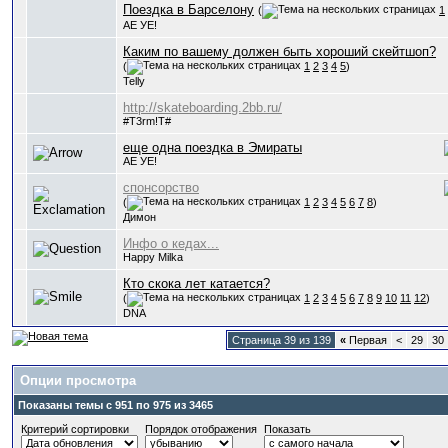
Поездка в Барселону
(
1
АЕ УЕ!
Каким по вашему должен быть хороший скейтшоп?
(
1
2
3
4
5
)
Telly
http://skateboarding.2bb.ru/
#T3rm!T#
еще одна поездка в Эмираты
АЕ УЕ!
спонсорство
(
1
2
3
4
5
6
7
8
)
Димон
Инфо о кедах...
Happy Milka
Кто скока лет катается?
(
1
2
3
4
5
6
7
8
9
10
11
12
)
DNA
Страница 39 из 139
«
Первая
<
29
30
Опции просмотра
Показаны темы с 951 по 975 из 3465
Критерий сортировки
Порядок отображения
Показать