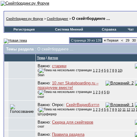
О скейтбординге ...
Скейтбординг.ру Форум
>
Скейтбординг
>
Регистрация
Система Мнений
Справка
Чат
Страница 39 из 139
«
Первая
<
29
30
Темы раздела
: О скейтбординге ...
Тема
/
Автор
Важно:
старики
(
1
2
3
4
5
6
7
8
9
10
)
Stan
Важно:
10 лет Skateboarding.ru –
празднуем вместе!
(
1
2
3
4
5
6
)
скат
Важно: Опрос:
СкейтВидиоБэттл
(
1
2
3
4
5
6
7
8
9
10
11
12
13
Штурфюрер
Важно:
Скидка для скейтеров
скат
Важно:
Правила раздела