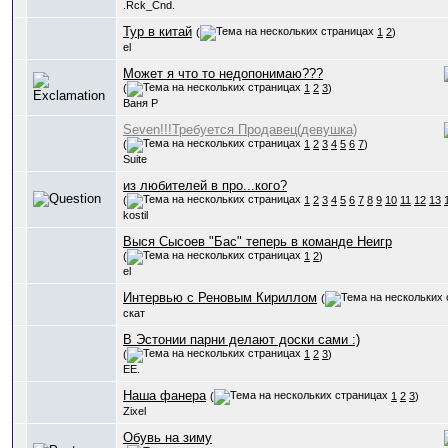
.Rck_Cnd.
Тур в китай
(
1
2
)
el
Может я что то недопонимаю???
(
1
2
3
)
Ваня Р
Seven!!!Требуется Продавец(девушка)
(
1
2
3
4
5
6
7
)
Suite
из любителей в про...кого?
(
1
2
3
4
5
6
7
8
9
10
11
12
13
kostil
Выся Сысоев "Бас" теперь в команде Неигр
(
1
2
)
el
Интервью с Реновым Кириллом
(
скат
В Эстонии парни делают доски сами :)
(
1
2
3
)
EE.
Наша фанера
(
1
2
3
)
Zixel
Обувь на зиму