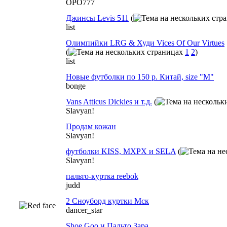
OPO777
Джинсы Levis 511
(
list
Олимпийки LRG & Худи Vices Of Our Virtues
(
1
2
)
list
Новые футболки по 150 р. Китай, size "M"
bonge
Vans Atticus Dickies и т.д.
(
Slavyan!
Продам кожан
Slavyan!
футболки KISS, MXPX и SELA
(
Slavyan!
пальто-куртка reebok
judd
2 Сноуборд куртки Мск
dancer_star
Shoe Goo и Пальто Зара