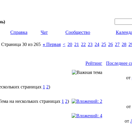
вь)
Справка
Чат
Сообщество
Календ
Страница 30 из 265
«
Первая
<
20
21
22
23
24
25
26
27
28
2
Рейтинг
Последнее с
от
1
2
)
1
2
)
от
от