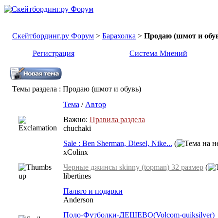
Скейтбординг.ру Форум
>
Барахолка
>
Продаю (шмот и обу
Регистрация
Система Мнений
Темы раздела
: Продаю (шмот и обувь)
Тема
/
Автор
Важно:
Правила раздела
chuchaki
Sale : Ben Sherman, Diesel, Nike...
(
xColinx
Черные джинсы skinny (topman) 32 размер
(
libertines
Пальто и подарки
Anderson
Поло-Футболки-ДЕШЕВО(Volcom-quiksilver)