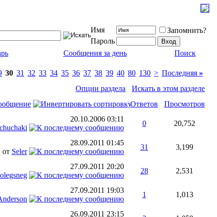
Имя
Запомнить?
Пароль
арь
Сообщения за день
Поиск
9
30
31
32
33
34
35
36
37
38
39
40
80
130
>
Последняя
»
Опции раздела
Искать в этом разделе
ообщение
Ответов
Просмотров
20.10.2006
03:11
0
20,752
chuchaki
28.09.2011
01:45
31
3,199
от
Seler
27.09.2011
20:20
28
2,531
olegsneg
27.09.2011
19:03
1
1,013
Anderson
26.09.2011
23:15