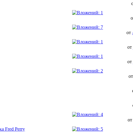
от
от
от
о
о
а Fred Perry