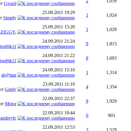
2
1,059
от
Gvozd
25.09.2011
19:29
1
1,024
от
Simply
25.09.2011
15:20
1
1,029
-ZIGGY-
24.09.2011
21:24
9
1,815
jordjik11
24.09.2011
21:22
8
1,693
jordjik11
24.09.2011
15:10
1
1,314
т
sh@itan
23.09.2011
11:10
4
1,354
от
Gimly
22.09.2011
22:37
9
1,929
от
Motor
22.09.2011
19:44
0
903
т
andreyfc
22.09.2011
12:53
3
1,529