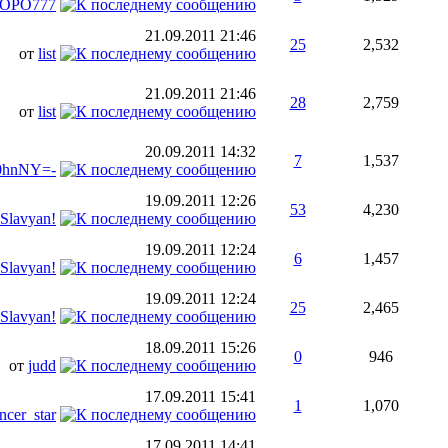
OPO777
21.09.2011
21:46
25
2,532
от
list
21.09.2011
21:46
28
2,759
от
list
20.09.2011
14:32
7
1,537
0hnNY=-
19.09.2011
12:26
53
4,230
Slavyan!
19.09.2011
12:24
6
1,457
Slavyan!
19.09.2011
12:24
25
2,465
Slavyan!
18.09.2011
15:26
0
946
от
judd
17.09.2011
15:41
1
1,070
ncer_star
17.09.2011
14:41