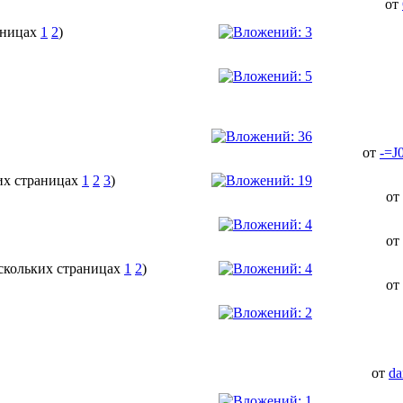
от
1
2
)
от
-=J
1
2
3
)
от
от
1
2
)
от
от
da