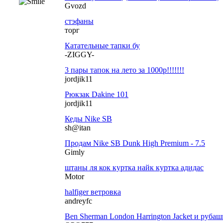
Gvozd
стэфаны
торг
Катательные тапки бу
-ZIGGY-
3 пары тапок на лето за 1000р!!!!!!!
jordjik11
Рюкзак Dakine 101
jordjik11
Кеды Nike SB
sh@itan
Продам Nike SB Dunk High Premium - 7.5
Gimly
штаны ля кок куртка найк куртка адидас
Motor
halfiger ветровка
andreyfc
Ben Sherman London Harrington Jacket и рубашк