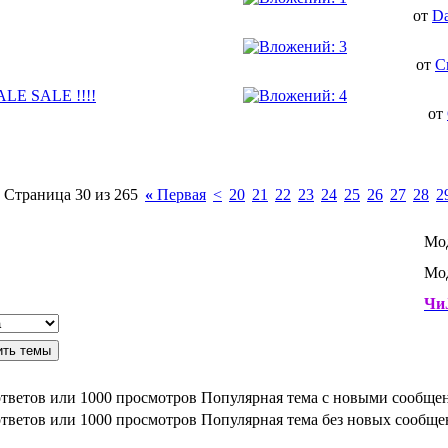
от
Da
от
C
E SALE !!!!
от
Страница 30 из 265
«
Первая
<
20
21
22
23
24
25
26
27
28
2
Мо
Мод
ЧиJ
Популярная тема с новыми сообще
Популярная тема без новых сообщ