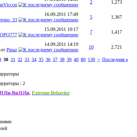
2
1,273
nViccon
16.09.2011
17:49
5
1,367
respo_33
15.09.2011
10:17
7
1,417
OPO777
14.09.2011
14:19
10
2,721
от
Pipaz
9
30
31
32
33
34
35
36
37
38
39
40
80
130
>
Последняя
»
дераторы
ераторы : 2
IJIи-ВиJIJIи
,
Extreme Behavior
ниями
ений