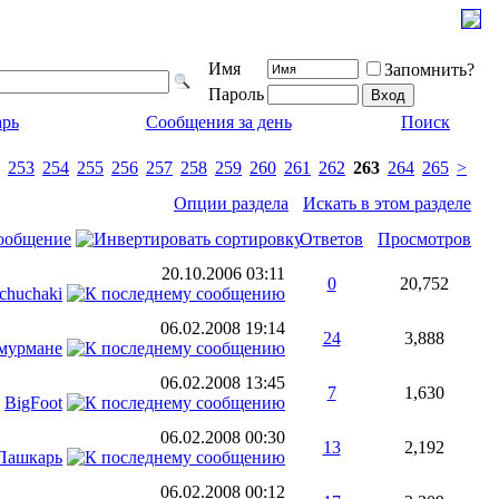
Имя
Запомнить?
Пароль
арь
Сообщения за день
Поиск
253
254
255
256
257
258
259
260
261
262
263
264
265
>
Опции раздела
Искать в этом разделе
ообщение
Ответов
Просмотров
20.10.2006
03:11
0
20,752
chuchaki
06.02.2008
19:14
24
3,888
 мурмане
06.02.2008
13:45
7
1,630
т
BigFoot
06.02.2008
00:30
13
2,192
Пашкарь
06.02.2008
00:12