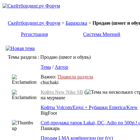
Скейтбординг.ру Форум
>
Барахолка
>
Продаю (шмот и обу
Регистрация
Система Мнений
Темы раздела
: Продаю (шмот и обувь)
Тема
/
Автор
Важно:
Правила раздела
chuchaki
Кофта New Nike SB
(
на мурмане
Кофты Volcom/Enjoi + Рубашки Emerica/Krew
BigFoot
Спб продажа тапок Lakai, DC, Adio по 500р.! 
Пашкарь
Продам LMA комбинезон (не б/у)