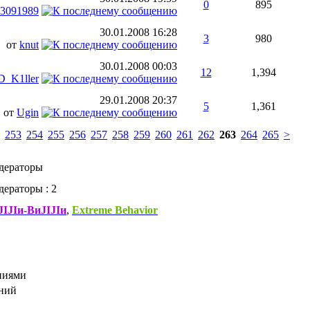
0
895
3091989
30.01.2008
16:28
3
980
от
knut
30.01.2008
00:03
12
1,394
_K1ller
29.01.2008
20:37
5
1,361
от
Ugin
253
254
255
256
257
258
259
260
261
262
263
264
265
>
дераторы
ераторы : 2
IJIи-ВиJIJIи
,
Extreme Behavior
ниями
ений