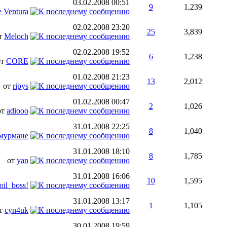
03.02.2008
00:51
9
1,239
 Ventura
02.02.2008
23:20
25
3,839
т
Meloch
02.02.2008
19:52
6
1,238
от
CORE
01.02.2008
21:23
13
2,012
от
ripys
01.02.2008
00:47
2
1,026
от
adiooo
31.01.2008
22:25
8
1,040
 мурмане
31.01.2008
18:10
8
1,785
от
yan
31.01.2008
16:06
10
1,595
oil_boss!
31.01.2008
13:17
1
1,105
т
cyn4uk
30.01.2008
19:59