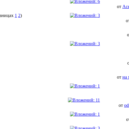
от
Ace
1
2
)
о
от
на
от
od
о