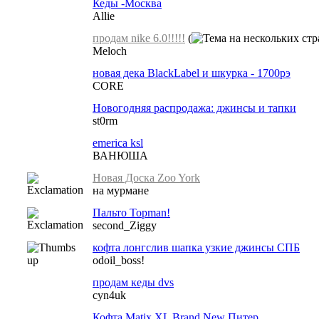
Кеды -Москва
Allie
продам nike 6.0!!!!!
(
Meloch
новая дека BlackLabel и шкурка - 1700рэ
CORE
Новогодняя распродажа: джинсы и тапки
st0rm
emerica ksl
ВАНЮША
Новая Доска Zoo York
на мурмане
Пальто Topman!
second_Ziggy
кофта лонгслив шапка узкие джинсы СПБ
odoil_boss!
продам кеды dvs
cyn4uk
Кофта Matix XL Brand New Питер