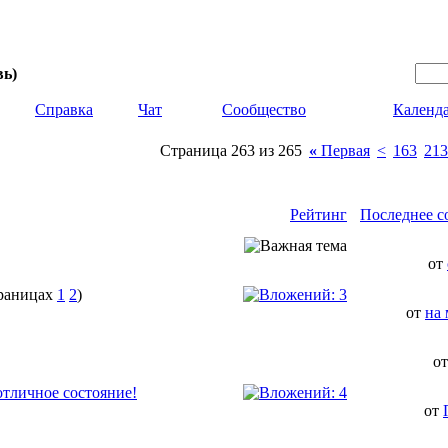
вь)
Справка
Чат
Сообщество
Календ
Страница 263 из 265
«
Первая
<
163
213
Рейтинг
Последнее с
от
1
2
)
от
на
о
отличное состояние!
от