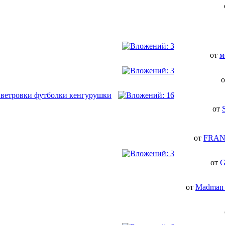
от
м
ки ветровки футболки кенгурушки
от
от
FRA
от
G
от
Madman