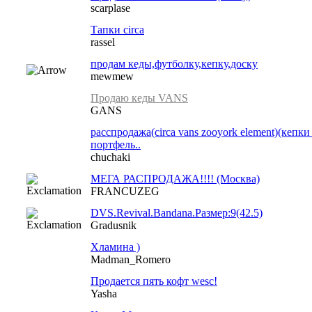
scarplase
Тапки circa
rassel
продам кеды,футболку,кепку,доску
mewmew
Продаю кеды VANS
GANS
расспродажа(circa vans zooyork element)(кеп
портфель..
chuchaki
МЕГА РАСПРОДАЖА!!!! (Москва)
FRANCUZEG
DVS.Revival.Bandana.Размер:9(42.5)
Gradusnik
Хламина )
Madman_Romero
Продается пять кофт wesc!
Yasha