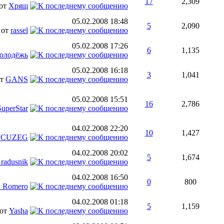
17
2,309
от
Хрящ
05.02.2008
18:48
5
2,090
от
rassel
05.02.2008
17:26
6
1,135
олодёжь
05.02.2008
16:18
3
1,041
от
GANS
05.02.2008
15:51
16
2,786
SuperStar
04.02.2008
22:20
10
1,427
NCUZEG
04.02.2008
20:02
5
1,674
radusnik
04.02.2008
16:50
0
800
_Romero
04.02.2008
01:18
5
1,159
от
Yasha