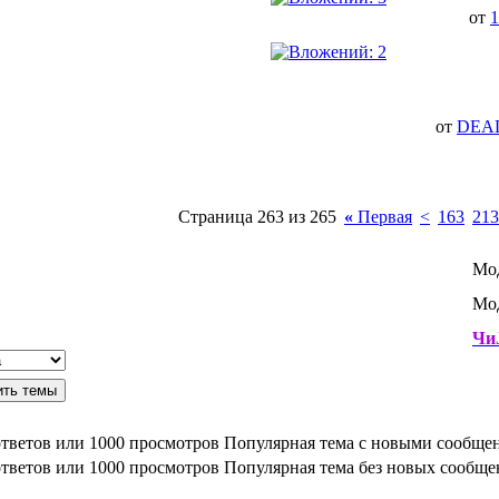
от
1
от
DEAD
Страница 263 из 265
«
Первая
<
163
213
Мо
Мод
ЧиJ
Популярная тема с новыми сообще
Популярная тема без новых сообщ