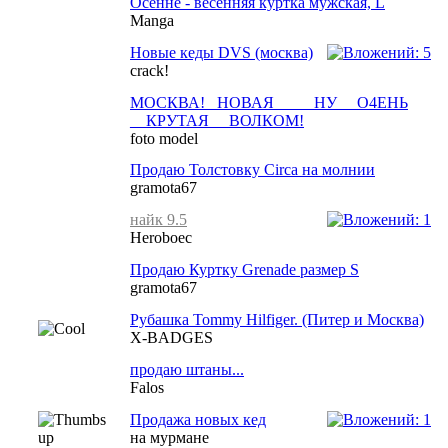
Осенне - весенняя куртка мужская, L
Manga
Новые кеды DVS (москва)
crack!
МОСКВА! _НОВАЯ ____ НУ __О4ЕНЬ
__КРУТАЯ __ВОЛКОМ!
foto model
Продаю Толстовку Circa на молнии
gramota67
найк 9.5
Heroboec
Продаю Куртку Grenade размер S
gramota67
Рубашка Tommy Hilfiger. (Питер и Москва)
X-BADGES
продаю штаны...
Falos
Продажа новых кед
на мурмане