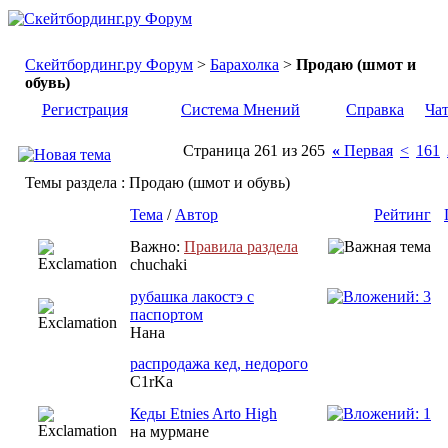
Скейтбординг.ру Форум
>
Барахолка
>
Продаю (шмот и
обувь)
Регистрация
Система Мнений
Справка
Ча
Страница 261 из 265
«
Первая
<
161
Темы раздела
: Продаю (шмот и обувь)
Тема
/
Автор
Рейтинг
Важно:
Правила раздела
chuchaki
рубашка лакостэ с
паспортом
Нана
распродажа кед, недорого
C1rKa
Кеды Etnies Arto High
на мурмане