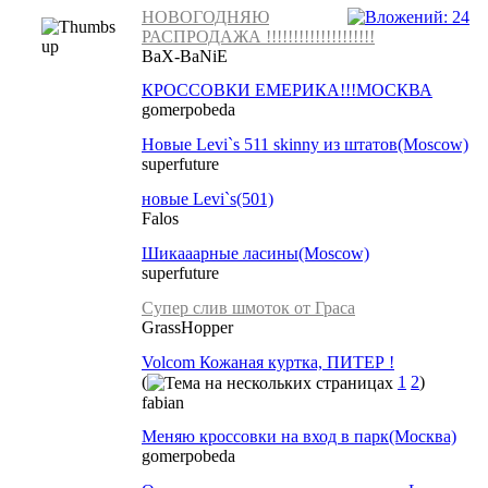
НОВОГОДНЯЮ
РАСПРОДАЖА !!!!!!!!!!!!!!!!!!!!
BaX-BaNiE
КРОССОВКИ ЕМЕРИКА!!!МОСКВА
gomerpobeda
Новые Levi`s 511 skinny из штатов(Moscow)
superfuture
новые Levi`s(501)
Falos
Шикааарные ласины(Moscow)
superfuture
Супер слив шмоток от Граса
GrassHopper
Volcom Кожаная куртка, ПИТЕР !
(
1
2
)
fabian
Меняю кроссовки на вход в парк(Москва)
gomerpobeda