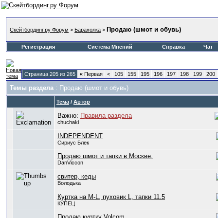
Продаю (шмот и обувь)
Скейтбординг.ру Форум
>
Барахолка
>
Регистрация
Система Мнений
Справка
Чат
Страница 205 из 265
«
Первая
<
105
155
195
196
197
198
199
200
Темы раздела
: Продаю (шмот и обувь)
Тема
/
Автор
Важно:
Правила раздела
chuchaki
INDEPENDENT
Сириус Блек
Продаю шмот и тапки в Москве.
DanViccon
свитер, кеды
Володька
Куртка на M-L, пуховик L, тапки 11.5
КУПЕЦ
Продаю куртку Volcom