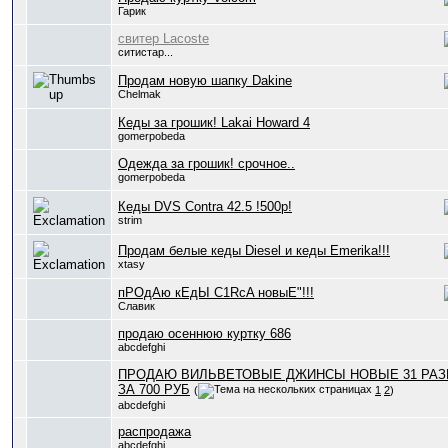
Гарик
свитер Lacoste
ситистар...
Продам новую шапку Dakine
Chelmak
Кеды за грошик! Lakai Howard 4
gomerpobeda
Одежда за грошик! срочное..
gomerpobeda
Кеды DVS Contra 42.5 !500р!
strim
Продам белые кеды Diesel и кеды Emerika!!!
xtasy
пРОдАю кЕдЫ C1RcA новыЕ"!!!
Славик
продаю осеннюю куртку 686
abcdefghi
ПРОДАЮ ВИЛЬВЕТОВЫЕ ДЖИНСЫ НОВЫЕ 31 РАЗ
ЗА 700 РУБ
(
1
2
)
abcdefghi
распродажа
abcdefghi