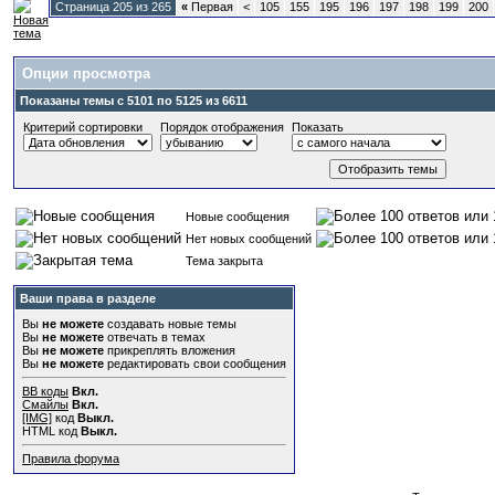
Страница 205 из 265
«
Первая
<
105
155
195
196
197
198
199
200
Опции просмотра
Показаны темы с 5101 по 5125 из 6611
Критерий сортировки
Порядок отображения
Показать
Новые сообщения
Нет новых сообщений
Тема закрыта
Ваши права в разделе
Вы
не можете
создавать новые темы
Вы
не можете
отвечать в темах
Вы
не можете
прикреплять вложения
Вы
не можете
редактировать свои сообщения
BB коды
Вкл.
Смайлы
Вкл.
[IMG]
код
Выкл.
HTML код
Выкл.
Правила форума