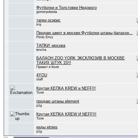
Футболки и Толстовки Недорого
gomerpobeda
тапки осирис
troj
Продаю шмот в москве:Футболки,штаны,балахон...
Penis Envy
ТАПКИ -москва
lencha
БАЛАОН ZOO YORK ЭКСКЛЮЗИВ В МОСКВЕ
ТАКИХ ШТУК 15!!!
Привет я Коля
4YOU
staff
Крутая КЕПКА KREW и NEFF!!!
Толя
продаю штаны element
p1g
Крутая КЕПКА KREW И NEFF!!!
Толя
кеды etnies
p1g