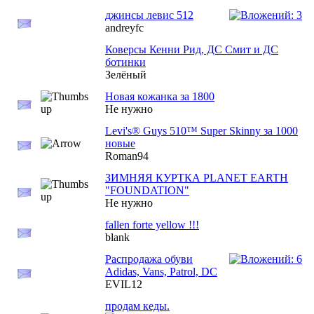
джинсы левис 512
andreyfc
Коверсы Кенни Рид, ДС Смит и ДС
ботинки
Зелёный
Новая кожанка за 1800
Не нужно
Levi's® Guys 510™ Super Skinny за 1000
новые
Roman94
ЗИМНЯЯ КУРТКА PLANET EARTH
"FOUNDATION"
Не нужно
fallen forte yellow !!!
blank
Распродажа обуви
Adidas, Vans, Patrol, DC
EVIL12
продам кеды.