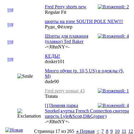
Fred Perry shorts new
Regular Fit
шорты на рэпе SOUTH POLE NEW!!!
Руди_Фёллер
Шорты для плавания
(плавки) Ted Baker
-=J0hnNY=-
КЕДЫ!
dosker101
Много обуви (р. 10,5 US) и одежды (S,
M)
dude90
Fred perry новые 43
Tratata
[1]Зимняя парка
Snorkel,куртка French Connection,свитера
шерсть Lyle&Scott,D&G(ориг)
-=J0hnNY=-
Страница 17 из 265
«
Первая
<
7
8
9
10
11
12