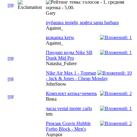
Gary
рубашка insight, кофта santa barbara
Against_
кожанка krew
Against_
Продаю кеды Nike SB
Dunk Mid Pro
Natasha_Fuhrer
Nike Air Max 1 - Topman
- Jack & Jones - Cheap Monday
JohnSnow
Комплект кепка+ремень
Вика
часы vestal monte carlo
tnts
Рюкзак Gravis Hubble
Forbo Block - Men's
Ацецки