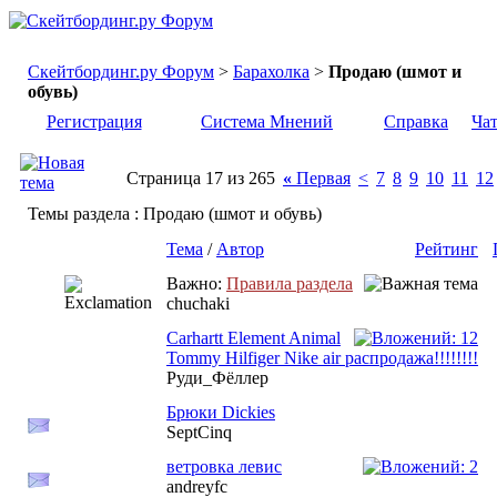
Скейтбординг.ру Форум
>
Барахолка
>
Продаю (шмот и
обувь)
Регистрация
Система Мнений
Справка
Ча
Страница 17 из 265
«
Первая
<
7
8
9
10
11
12
Темы раздела
: Продаю (шмот и обувь)
Тема
/
Автор
Рейтинг
Важно:
Правила раздела
chuchaki
Carhartt Element Animal
Tommy Hilfiger Nike air распродажа!!!!!!!!
Руди_Фёллер
Брюки Dickies
SeptCinq
ветровка левис
andreyfc