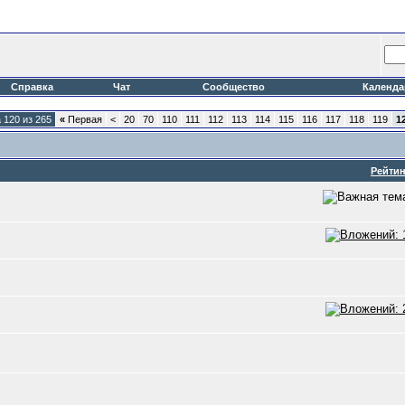
Справка
Чат
Сообщество
Календа
 120 из 265
«
Первая
<
20
70
110
111
112
113
114
115
116
117
118
119
1
Рейтин