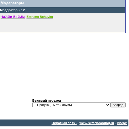
Модераторы
Модераторы : 2
ЧиJIJIи-ВиJIJIи
,
Extreme Behavior
Быстрый переход
Обратная связь
-
www.skateboarding.ru
-
Вверх