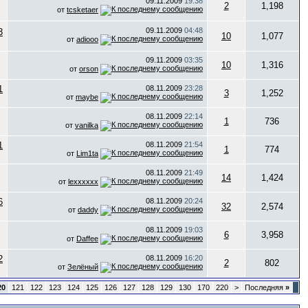
09.11.2009
19:38
2
1,198
от
tcsketaer
09.11.2009
04:48
10
1,077
от
adiooo
09.11.2009
03:35
10
1,316
от
orson
08.11.2009
23:28
3
1,252
от
maybe
08.11.2009
22:14
1
736
от
vanilka
08.11.2009
21:54
1
774
от
Lim1ta
08.11.2009
21:49
14
1,424
от
lexxxxxx
08.11.2009
20:24
32
2,574
от
daddy
08.11.2009
19:03
6
3,958
от
Daffee
08.11.2009
16:20
2
802
от
Зелёный
20
121
122
123
124
125
126
127
128
129
130
170
220
>
Последняя
»