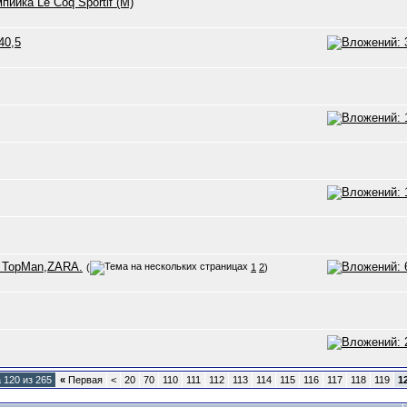
йка Le Coq Sportif (M)
40,5
ы TopMan,ZARA.
(
1
2
)
 120 из 265
«
Первая
<
20
70
110
111
112
113
114
115
116
117
118
119
1