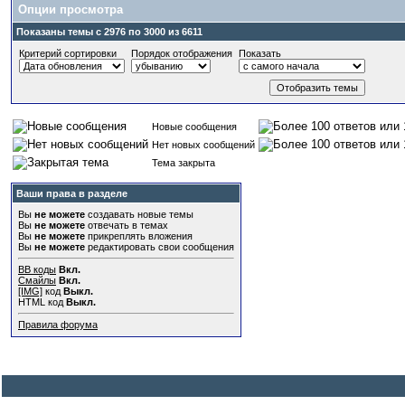
Опции просмотра
Показаны темы с 2976 по 3000 из 6611
Критерий сортировки
Порядок отображения
Показать
Новые сообщения
Нет новых сообщений
Тема закрыта
Ваши права в разделе
Вы
не можете
создавать новые темы
Вы
не можете
отвечать в темах
Вы
не можете
прикреплять вложения
Вы
не можете
редактировать свои сообщения
BB коды
Вкл.
Смайлы
Вкл.
[IMG]
код
Выкл.
HTML код
Выкл.
Правила форума