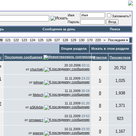
Имя
Запомнить?
Пароль
рь
Сообщения за день
Поиск
20
121
122
123
124
125
126
127
128
129
130
170
220
>
Последняя
»
Опции раздела
Искать в этом разделе
Последнее сообщение
г
Ответов
Просмотров
20.10.2006
03:11
0
20,752
от
chuchaki
11.11.2009
23:22
5
1,025
от
tefman
11.11.2009
20:19
8
1,938
от
Meloch
11.11.2009
01:20
8
1,371
от
aSKArbin
10.11.2009
23:52
3
923
от
оптимист
10.11.2009
23:33
9
1,167
от
крюгер