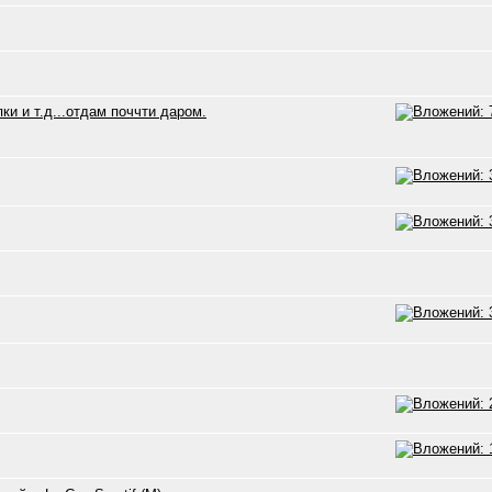
и и т.д...отдам поччти даром.