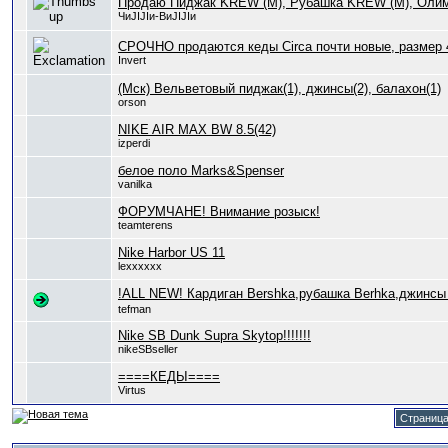
Продаю Пиджак KREW (M), Рубашка KREW (M), Олимпи
ЧиJIJIи-ВиJIJIи
СРОЧНО продаются кеды Circa почти новые, размер 
Invert
(Мск) Вельветовый пиджак(1), джинсы(2), балахон(1)
orson
NIKE AIR MAX BW 8.5(42)
izperdi
белое поло Marks&Spenser
vanilka
ФОРУМЧАНЕ! Внимание розыск!
teamterens
Nike Harbor US 11
lexxxxxx
!ALL NEW! Кардиган Bershka,рубашка Berhka,джинс
tefman
Nike SB Dunk Supra Skytop!!!!!!!
nikeSBseller
====КЕДЫ====
Virtus
Страница