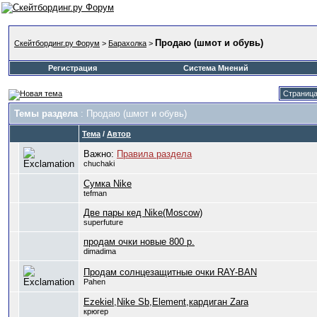
Продаю (шмот и обувь)
Скейтбординг.ру Форум
>
Барахолка
>
Регистрация
Система Мнений
Страница
Темы раздела
: Продаю (шмот и обувь)
Тема
/
Автор
Важно:
Правила раздела
chuchaki
Cумка Nike
tefman
Две пары кед Nike(Moscow)
superfuture
продам очки новые 800 р.
dimadima
Продам солнцезащитные очки RAY-BAN
Pahen
Ezekiel,Nike Sb,Element,кардиган Zara
крюгер