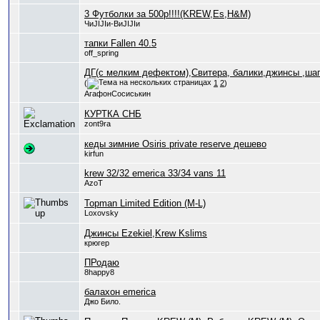
3 Футболки за 500р!!!!(KREW,Es,H&M)
ЧиJIJIи-ВиJIJIи
тапки Fallen 40.5
off_spring
ДГ(с мелким дефектом),Свитера, балики,джинсы ,шапк
(
1
2
)
АгафонСосиськин
КУРТКА СНБ
zont9ra
кеды зимние Osiris private reserve дешево
kirfun
krew 32/32 emerica 33/34 vans 11
AzoT
Topman Limited Edition (M-L)
Loxovsky
Джинсы Ezekiel,Krew Kslims
крюгер
ПРодаю
8happy8
балахон emerica
Джо Било.