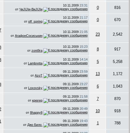
10.11.2009
23:31
0
816
от
ЧиJIJIи-ВиJIJIи
10.11.2009
21:17
0
670
от
off_spring
10.11.2009
21:05
23
2,542
от
АгафонСосиськин
10.11.2009
15:23
8
917
от
zont9ra
10.11.2009
14:14
5
5,258
от
Lambretta
09.11.2009
23:59
13
1,172
от
AzoT
09.11.2009
23:27
6
1,043
от
Loxovsky
09.11.2009
21:58
7
870
от
крюгер
09.11.2009
20:49
10
918
от
8happy8
09.11.2009
19:43
1
788
от
Джо Било.