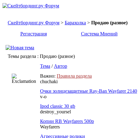
Скейтбординг.ру Форум
>
Барахолка
>
Продаю (разное)
Регистрация
Система Мнений
Темы раздела
: Продаю (разное)
Тема
/
Автор
Важно:
Правила раздела
chuchaki
Очки золнцезащитные Ray-Ban Wayfarer 2140
v-o
Ipod classic 30 gb
destroy_yoursel
Копии RB Wayfarers 500р
Wayfarers
Агрессивные ролики