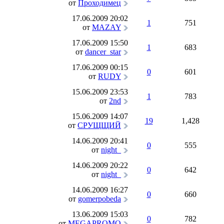
от
Проходимец
17.06.2009
20:02
1
751
от
MAZAY
17.06.2009
15:50
1
683
от
dancer_star
17.06.2009
00:15
0
601
от
RUDY
15.06.2009
23:53
1
783
от
2nd
15.06.2009
14:07
19
1,428
от
СРУЩЩИЙ
14.06.2009
20:41
0
555
от
night_
14.06.2009
20:22
0
642
от
night_
14.06.2009
16:27
0
660
от
gomerpobeda
13.06.2009
15:03
0
782
от
MEGAPROMO