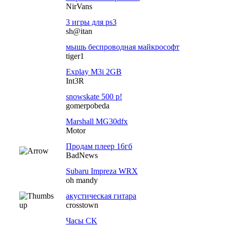
NirVans
3 игры для ps3
sh@itan
мышь беспроводная майкрософт
tiger1
Explay M3i 2GB
Int3R
snowskate 500 р!
gomerpobeda
Marshall MG30dfx
Motor
Продам плеер 16гб
BadNews
Subaru Impreza WRX
oh mandy
акустическая гитара
crosstown
Часы CK