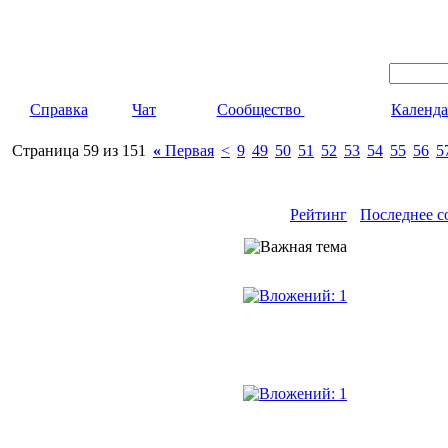
Справка
Чат
Сообщество
Календа
Страница 59 из 151
«
Первая
<
9
49
50
51
52
53
54
55
56
5
Рейтинг
Последнее с