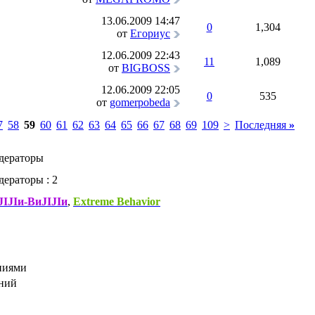
13.06.2009
14:47
0
1,304
от
Егориус
12.06.2009
22:43
11
1,089
от
BIGBOSS
12.06.2009
22:05
0
535
от
gomerpobeda
7
58
59
60
61
62
63
64
65
66
67
68
69
109
>
Последняя
»
дераторы
ераторы : 2
IJIи-ВиJIJIи
,
Extreme Behavior
ниями
ений