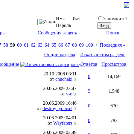
Имя
Запомнить?
Пароль
рь
Сообщения за день
Поиск
7
58
59
60
61
62
63
64
65
66
67
68
69
109
>
Последняя
»
Опции раздела
Искать в этом разделе
ообщение
Ответов
Просмотров
20.10.2006
03:11
0
14,169
от
chuchaki
20.06.2009
23:47
5
1,548
от
v-o
20.06.2009
16:46
0
670
от
destroy_yoursel
20.06.2009
04:01
0
783
от
Wayfarers
20.06.2009
02:49