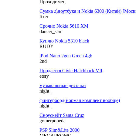
Проходимец
Сумка д\ноутбука и Nokia 6300 (Китай) [Моск
fixer
Срочно Nokia 5610 XM
dancer_star
Куплю Nokia 5310 black
RUDY
iPod Nano 2gen Green 4gb
2nd
Продается Civic Hatchback VII
etery
музыкальные дисочки
night_
фингерборд(нормал комплект вообще)
night_
Сноускейт Santa Cruz
gomerpobeda
PSP Slim&Lite 2000
MEGAPROMO