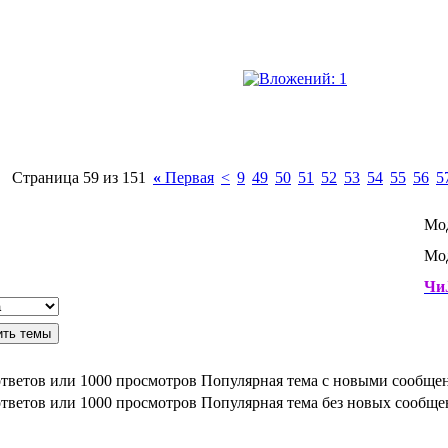
Страница 59 из 151
«
Первая
<
9
49
50
51
52
53
54
55
56
5
Мо
Мод
ЧиJ
Популярная тема с новыми сообще
Популярная тема без новых сообщ