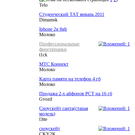
Telo
Студенческий ТАТ январь 2011
Dimamsk
Iphone 2g 8gb
Молоко
Профессиональные
фингерпарки
t1ck
МТС Коннект
Молоко
Карта памяти на телефон 4 гб
Молоко
Продажа 2-х айфонов РСТ на 16 гб
Gvozd
Сноускейт санта(старая
модель)
l3tte
сноускейт
CKY2K