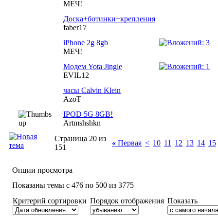
МЕЧ!
Доска+ботинки+крепления
faber17
iPhone 2g 8gb
МЕЧ!
Модем Yota Jingle
EVIL12
часы Calvin Klein
AzoT
IPOD 5G 8GB!
Artmshshkn
Страница 20 из
«
Первая
<
10
11
12
13
14
15
151
Опции просмотра
Показаны темы с 476 по 500 из 3775
Критерий сортировки
Порядок отображения
Показать