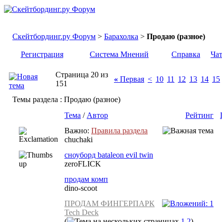
Скейтбординг.ру Форум
>
Барахолка
>
Продаю (разное)
Регистрация
Система Мнений
Справка
Ча
Страница 20 из
«
Первая
<
10
11
12
13
14
15
151
Темы раздела
: Продаю (разное)
Тема
/
Автор
Рейтинг
Важно:
Правила раздела
chuchaki
сноуборд bataleon evil twin
zeroFLICK
продам комп
dino-scoot
ПРОДАМ ФИНГЕРПАРК
Tech Deck
(
1
2
)