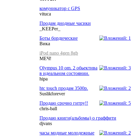
комуникатор с GPS
vituca
Продам диодные часики
_KEEPer_
Боты бордические
Вика
iPod nano 4gen 8gb
МЕЧ!
Olympus 10 om. 2 обьектива
в идеальном состоянии.
hipa
htc touch продам 3500р.
Suslikforever
Продаю срочно гитру!!
chris-ball
Продаю книги(альбомы) о граффити
djvans
часы модные молодежные