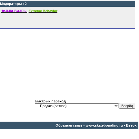
Модераторы : 2
ЧиJIJIи-ВиJIJIи
,
Extreme Behavior
Быстрый переход
Обратная связь
-
www.skateboarding.ru
-
Вверх