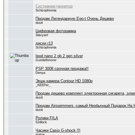
Системник+монитор
Schizophrenia
Продам Легендарную Ego-t Очень Дешево
dustt
Цифровая фоторамка
Slavyan!
диски r13
Schizophrenia
Ipod nano 2 gb 2 gen silver
Gumletforever
PSP 3008 срочная продажа!!
Denya
Экшн камера Contour HD 1080p
_KEEPer_
Продам дешево комплект электронная сигарета, элек
dustt
Продам Airswimmers -самый Необычный Подарок На 
dustt
Ролики FILA
52dlock
Часики Casio G-shock !!!
matoa