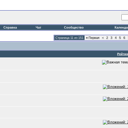
Справка
Чат
Сообщество
Календа
Страница 11 из 151
«
Первая
<
2
3
4
5
6
Рейтин