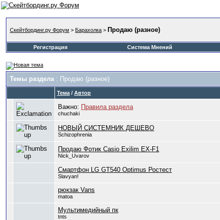
Продаю (разное)
Скейтбординг.ру Форум
>
Барахолка
>
Регистрация
Система Мнений
Темы раздела
: Продаю (разное)
Тема
/
Автор
Важно:
Правила раздела
chuchaki
НОВЫЙ СИСТЕМНИК ДЕШЕВО
Schizophrenia
Продаю Фотик Casio Exilim EX-F1
Nick_Uvarov
Смартфон LG GT540 Optimus Ростест
Slavyan!
рюкзак Vans
matoa
Мультимедийный пк
tnts