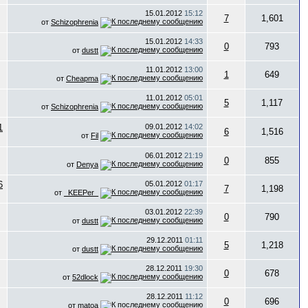
15.01.2012
15:12
7
1,601
от
Schizophrenia
15.01.2012
14:33
0
793
от
dustt
11.01.2012
13:00
1
649
от
Cheapma
11.01.2012
05:01
5
1,117
от
Schizophrenia
09.01.2012
14:02
6
1,516
от
Fil
06.01.2012
21:19
0
855
от
Denya
05.01.2012
01:17
7
1,198
от
_KEEPer_
03.01.2012
22:39
0
790
от
dustt
29.12.2011
01:11
5
1,218
от
dustt
28.12.2011
19:30
0
678
от
52dlock
28.12.2011
11:12
0
696
от
matoa