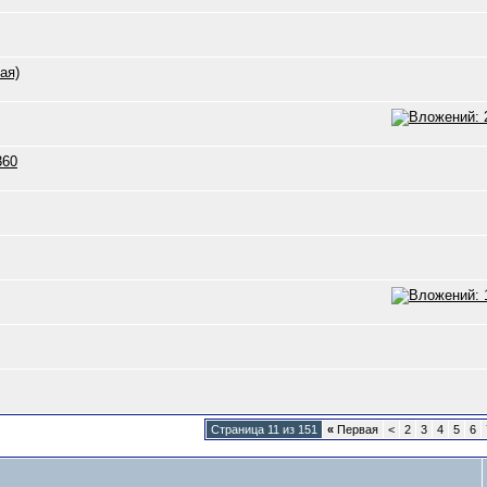
ая)
360
Страница 11 из 151
«
Первая
<
2
3
4
5
6