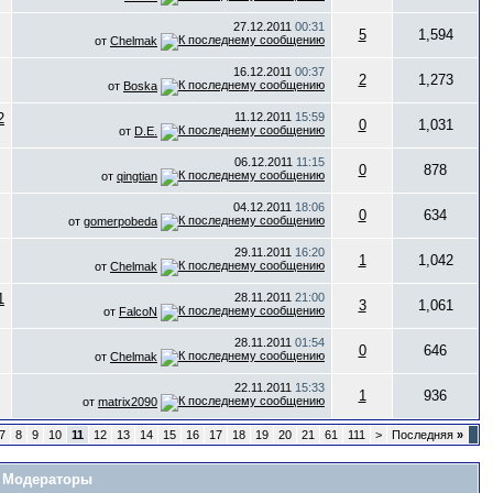
27.12.2011
00:31
5
1,594
от
Chelmak
16.12.2011
00:37
2
1,273
от
Boska
11.12.2011
15:59
0
1,031
от
D.E.
06.12.2011
11:15
0
878
от
qingtian
04.12.2011
18:06
0
634
от
gomerpobeda
29.11.2011
16:20
1
1,042
от
Chelmak
28.11.2011
21:00
3
1,061
от
FalcoN
28.11.2011
01:54
0
646
от
Chelmak
22.11.2011
15:33
1
936
от
matrix2090
7
8
9
10
11
12
13
14
15
16
17
18
19
20
21
61
111
>
Последняя
»
Модераторы