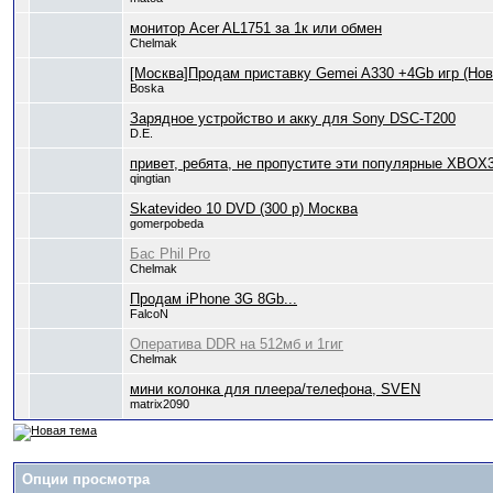
монитор Acer AL1751 за 1к или обмен
Chelmak
[Москва]Продам приставку Gemei A330 +4Gb игр (Нов
Boska
Зарядное устройство и акку для Sony DSC-T200
D.E.
привет, ребята, не пропустите эти популярные XBOX
qingtian
Skatevideo 10 DVD (300 р) Москва
gomerpobeda
Бас Phil Pro
Chelmak
Продам iPhone 3G 8Gb...
FalcoN
Оператива DDR на 512мб и 1гиг
Chelmak
мини колонка для плеера/телефона, SVEN
matrix2090
Опции просмотра