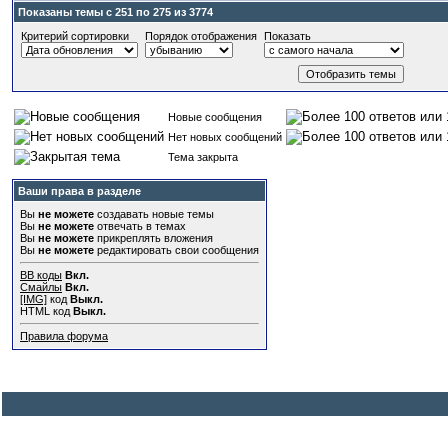
Показаны темы с 251 по 275 из 3774
Критерий сортировки
Порядок отображения
Показать
Новые сообщения
Нет новых сообщений
Тема закрыта
Ваши права в разделе
Вы
не можете
создавать новые темы
Вы
не можете
отвечать в темах
Вы
не можете
прикреплять вложения
Вы
не можете
редактировать свои сообщения
BB коды
Вкл.
Смайлы
Вкл.
[IMG]
код
Выкл.
HTML код
Выкл.
Правила форума