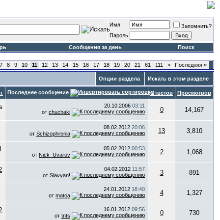
Имя
Запомнить?
Пароль
рь
Сообщения за день
Поиск
7
8
9
10
11
12
13
14
15
16
17
18
19
20
21
61
111
>
Последняя
»
Опции раздела
Искать в этом разделе
Последнее сообщение
г
Ответов
Просмотров
20.10.2006
03:11
0
14,167
от
chuchaki
08.02.2012
20:06
13
3,810
от
Schizophrenia
05.02.2012
00:53
2
1,068
от
Nick_Uvarov
04.02.2012
11:57
3
891
от
Slavyan!
24.01.2012
18:40
4
1,327
от
matoa
16.01.2012
09:56
0
730
от
tnts