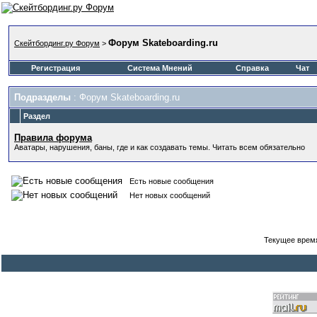
Форум Skateboarding.ru
Скейтбординг.ру Форум
>
Регистрация
Система Мнений
Справка
Чат
Подразделы
: Форум Skateboarding.ru
Раздел
Правила форума
Аватары, нарушения, баны, где и как создавать темы. Читать всем обязательно
Есть новые сообщения
Нет новых сообщений
Текущее врем