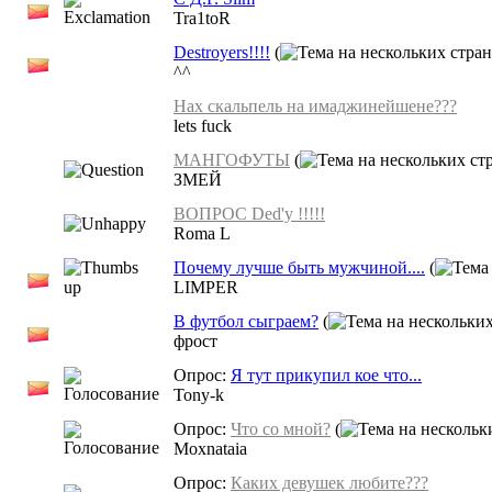
Tra1toR
Destroyers!!!!
(
^^
Нах скальпель на имаджинейшене???
lets fuck
МАНГОФУТЫ
(
ЗМЕЙ
ВОПРОС Ded'у !!!!!
Roma L
Почему лучше быть мужчиной....
(
LIMPER
В футбол сыграем?
(
фрост
Опрос:
Я тут прикупил кое что...
Tony-k
Опрос:
Что со мной?
(
Moxnataia
Опрос:
Каких девушек любите???