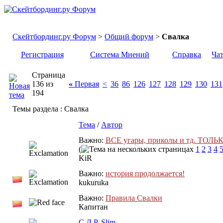
Скейтбординг.ру Форум
>
Общий форум
>
Свалка
Регистрация
Система Мнений
Справка
Ча
Страница
136 из
«
Первая
<
36
86
126
127
128
129
130
131
194
Темы раздела
: Свалка
Тема
/
Автор
Важно:
ВСЕ угары, приколы и тд. ТОЛЬК
(
1
2
3
4
KiR
Важно:
история продолжается!
kukuruka
Важно:
Правила Свалки
Капитан
С Д.Р. Slim