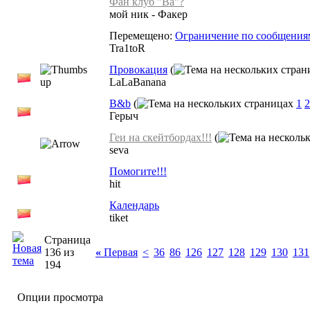
Фан клуб "Ва"?
мой ник - Факер
Перемещено:
Ограничение по сообщениям 
Tra1toR
Провокация
(
LaLaBanana
B&b
(
1
2
Герыч
Геи на скейтбордах!!!
(
seva
Помогите!!!
hit
Календарь
tiket
Страница
136 из
«
Первая
<
36
86
126
127
128
129
130
131
194
Опции просмотра