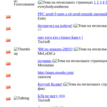
(
1
2
3
4
everybodysontherun
PPC urodi 9 maja a eti urodi praznik ispoganil
Entry
беспредел на победе!
(
^^
про того кто строил Барсу !
Tra1toR
ЧМ по хоккею-2005!!
(
MeLoDiCa
подарки
(
Moxnataia
http://maps.google.com/
сквосем
Крутой Колян!
(
факс
БЛя не могу )))))
Tra1toR