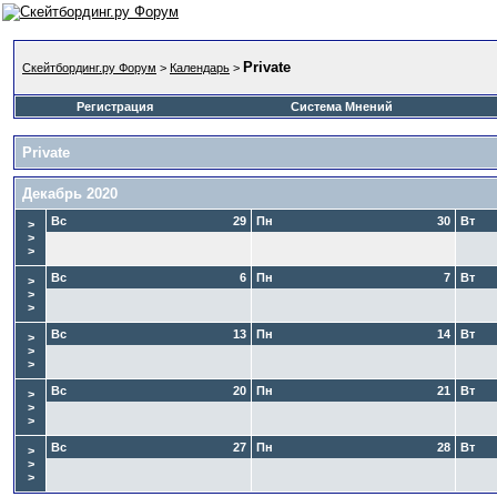
Private
Скейтбординг.ру Форум
>
Календарь
>
Регистрация
Система Мнений
Private
Декабрь 2020
Вс
29
Пн
30
Вт
>
>
>
Вс
6
Пн
7
Вт
>
>
>
Вс
13
Пн
14
Вт
>
>
>
Вс
20
Пн
21
Вт
>
>
>
Вс
27
Пн
28
Вт
>
>
>