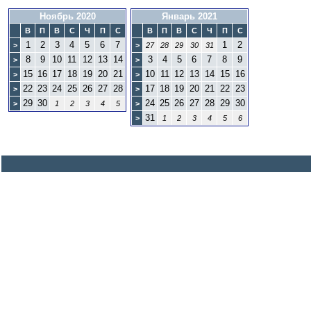
Ноябрь 2020
Январь 2021
В
П
В
С
Ч
П
С
В
П
В
С
Ч
П
С
1
2
3
4
5
6
7
1
2
>
>
27
28
29
30
31
8
9
10
11
12
13
14
3
4
5
6
7
8
9
>
>
15
16
17
18
19
20
21
10
11
12
13
14
15
16
>
>
22
23
24
25
26
27
28
17
18
19
20
21
22
23
>
>
29
30
24
25
26
27
28
29
30
>
1
2
3
4
5
>
31
>
1
2
3
4
5
6