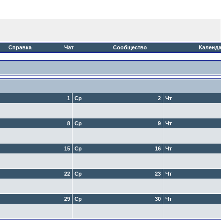
Справка
Чат
Сообщество
Календ
1
Ср
2
Чт
8
Ср
9
Чт
15
Ср
16
Чт
22
Ср
23
Чт
29
Ср
30
Чт