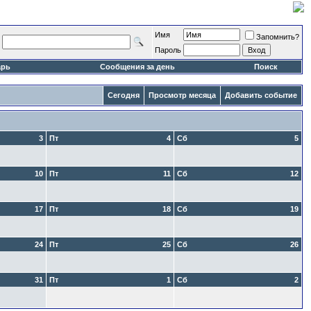
Имя
Запомнить?
Пароль
арь
Сообщения за день
Поиск
Сегодня
Просмотр месяца
Добавить событие
3
Пт
4
Сб
5
10
Пт
11
Сб
12
17
Пт
18
Сб
19
24
Пт
25
Сб
26
31
Пт
1
Сб
2