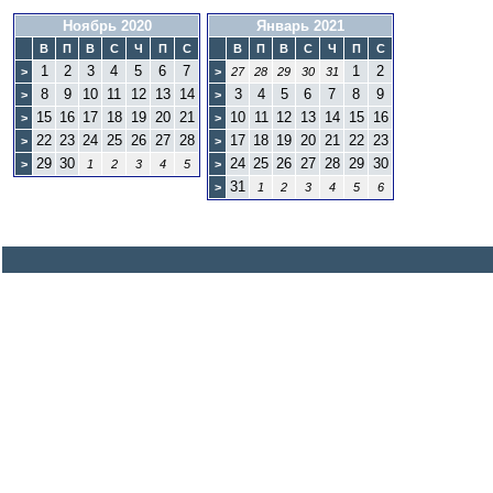
Ноябрь 2020
Январь 2021
В
П
В
С
Ч
П
С
В
П
В
С
Ч
П
С
1
2
3
4
5
6
7
1
2
>
>
27
28
29
30
31
8
9
10
11
12
13
14
3
4
5
6
7
8
9
>
>
15
16
17
18
19
20
21
10
11
12
13
14
15
16
>
>
22
23
24
25
26
27
28
17
18
19
20
21
22
23
>
>
29
30
24
25
26
27
28
29
30
>
1
2
3
4
5
>
31
>
1
2
3
4
5
6