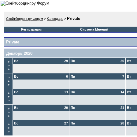
Private
Скейтбординг.ру Форум
>
Календарь
>
Регистрация
Система Мнений
Private
Декабрь 2020
Вс
29
Пн
30
Вт
>
>
>
Вс
6
Пн
7
Вт
>
>
>
Вс
13
Пн
14
Вт
>
>
>
Вс
20
Пн
21
Вт
>
>
>
Вс
27
Пн
28
Вт
>
>
>