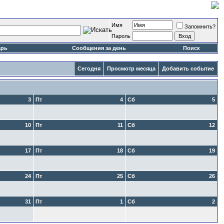
Имя
Запомнить?
Пароль
арь
Сообщения за день
Поиск
Сегодня
Просмотр месяца
Добавить событие
3
Пт
4
Сб
5
10
Пт
11
Сб
12
17
Пт
18
Сб
19
24
Пт
25
Сб
26
31
Пт
1
Сб
2