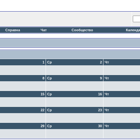
Справка
Чат
Сообщество
Календ
1
Ср
2
Чт
8
Ср
9
Чт
15
Ср
16
Чт
22
Ср
23
Чт
29
Ср
30
Чт